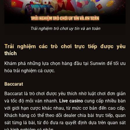
Trải nghiệm trò chơi uy tín và an toàn
Trải nghiệm các trò chơi trực tiếp được yêu
thích
Khám phá những lựa chọn hàng đầu tại Sunwin để tối ưu
hóa trải nghiệm cá cược.
Baccarat
Baccarat là trò chơi được yêu thích nhờ luật chơi đơn giản
và tốc độ mỗi ván nhanh.
Live casino
cung cấp nhiều bàn
với giới hạn cược khác nhau, từ mức cơ bản đến cao cấp.
Khách hàng có thể theo dõi dealer chia bài trực tiếp, quan
sát từng lá bài, từ đó đưa ra quyết định dựa trên quan sát
và kinh nghiệm cá nhân.