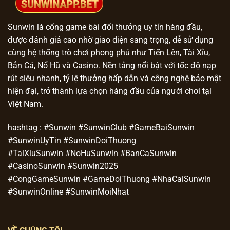
Sunwin là cổng game bài đổi thưởng uy tín hàng đầu,
được đánh giá cao nhờ giao diện sang trọng, dễ sử dụng
cùng hệ thống trò chơi phong phú như Tiến Lên, Tài Xỉu,
Bắn Cá, Nổ Hũ và Casino. Nền tảng nổi bật với tốc độ nạp
rút siêu nhanh, tỷ lệ thưởng hấp dẫn và công nghệ bảo mật
hiện đại, trở thành lựa chọn hàng đầu của người chơi tại
Việt Nam.
hashtag : #Sunwin #SunwinClub #GameBaiSunwin
#SunwinUyTin #SunwinDoiThuong
#TaiXiuSunwin #NoHuSunwin #BanCaSunwin
#CasinoSunwin #Sunwin2025
#CongGameSunwin #GameDoiThuong #NhaCaiSunwin
#SunwinOnline #SunwinMoiNhat