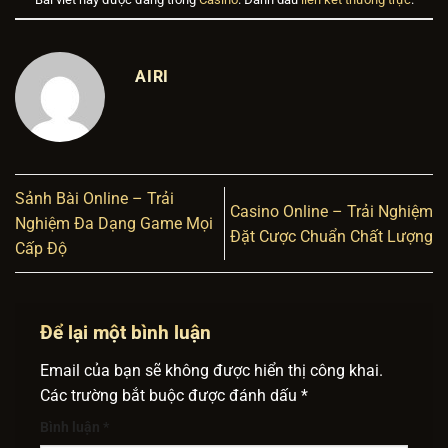
AIRI
Sảnh Bài Online – Trải
Casino Online – Trải Nghiệm
Nghiệm Đa Dạng Game Mọi
Đặt Cược Chuẩn Chất Lượng
Cấp Độ
Để lại một bình luận
Email của bạn sẽ không được hiển thị công khai.
Các trường bắt buộc được đánh dấu
*
Bình luận
*