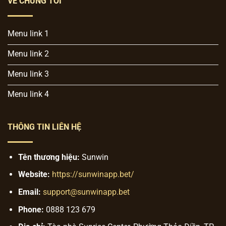
VỀ CHÚNG TÔI
Menu link 1
Menu link 2
Menu link 3
Menu link 4
THÔNG TIN LIÊN HỆ
Tên thương hiệu:
Sunwin
Website:
https://sunwinapp.bet/
Email:
support@sunwinapp.bet
Phone:
0888 123 679