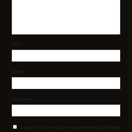
Tên
*
Email
*
Trang web
Lưu tên của tôi, email, và trang web trong trình duyệt