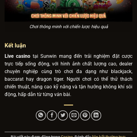
Chơi thông minh với chiến lược hiệu quả
Kết luận
Live casino
tại Sunwin mang đến trải nghiệm đặt cược
trực tiếp sống động, với hình ảnh chất lượng cao, dealer
chuyên nghiệp cùng trò chơi đa dạng như blackjack,
baccarat hay dragon tiger. Người chơi có thể thử thách
chiến thuật, nâng cao kỹ năng và tận hưởng không khí sôi
động, hấp dẫn từ từng ván bài.
Bài viết này được đăng trong
Casino
. Đánh dấu
liên kết thường trực
.