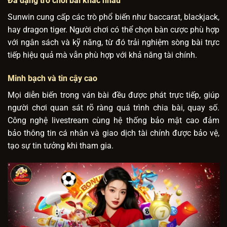
Đa dạng trò chơi bài khác nhau
Sunwin cung cấp các trò phổ biến như baccarat, blackjack,
hay dragon tiger. Người chơi có thể chọn bàn cược phù hợp
với ngân sách và kỹ năng, từ đó trải nghiệm sòng bài trực
tiếp hiệu quả mà vẫn phù hợp với khả năng tài chính.
Minh bạch và tin cậy cao
Mọi diễn biến trong ván bài đều được phát trực tiếp, giúp
người chơi quan sát rõ ràng quá trình chia bài, quay số.
Công nghệ livestream cùng hệ thống bảo mật cao đảm
bảo thông tin cá nhân và giao dịch tài chính được bảo vệ,
tạo sự tin tưởng khi tham gia.