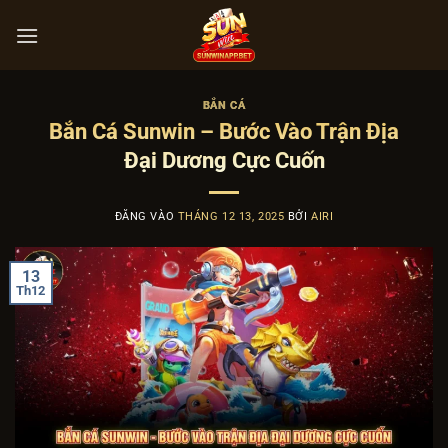
Bỏ
qua
nội
dung
BẮN CÁ
Bắn Cá Sunwin – Bước Vào Trận Địa
Đại Dương Cực Cuốn
ĐĂNG VÀO
THÁNG 12 13, 2025
BỞI
AIRI
13
Th12