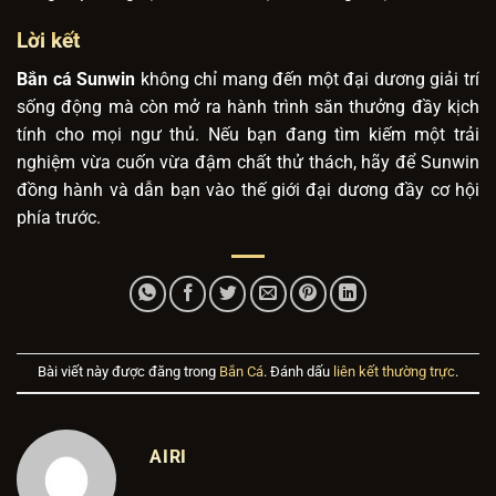
Lời kết
Bắn cá Sunwin
không chỉ mang đến một đại dương giải trí
sống động mà còn mở ra hành trình săn thưởng đầy kịch
tính cho mọi ngư thủ. Nếu bạn đang tìm kiếm một trải
nghiệm vừa cuốn vừa đậm chất thử thách, hãy để Sunwin
đồng hành và dẫn bạn vào thế giới đại dương đầy cơ hội
phía trước.
Bài viết này được đăng trong
Bắn Cá
. Đánh dấu
liên kết thường trực
.
AIRI