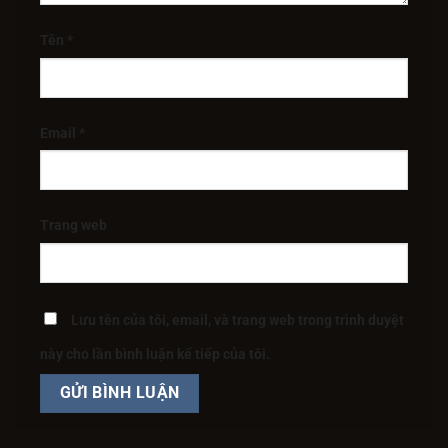
Tên
*
Email
*
Trang web
Lưu tên của tôi, email, và trang web trong trình duyệt
này cho lần bình luận kế tiếp của tôi.