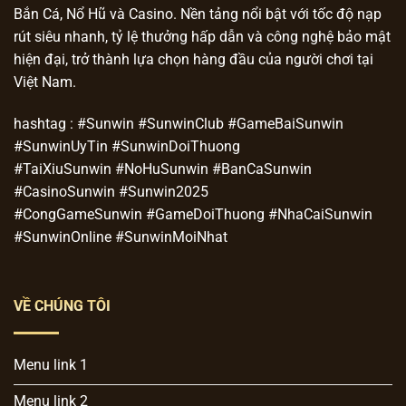
Bắn Cá, Nổ Hũ và Casino. Nền tảng nổi bật với tốc độ nạp
rút siêu nhanh, tỷ lệ thưởng hấp dẫn và công nghệ bảo mật
hiện đại, trở thành lựa chọn hàng đầu của người chơi tại
Việt Nam.
hashtag : #Sunwin #SunwinClub #GameBaiSunwin
#SunwinUyTin #SunwinDoiThuong
#TaiXiuSunwin #NoHuSunwin #BanCaSunwin
#CasinoSunwin #Sunwin2025
#CongGameSunwin #GameDoiThuong #NhaCaiSunwin
#SunwinOnline #SunwinMoiNhat
VỀ CHÚNG TÔI
Menu link 1
Menu link 2