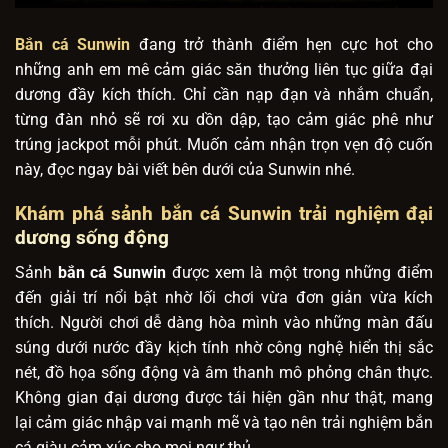
Bắn cá Sunwin
đang trở thành điểm hẹn cực hot cho
những anh em mê cảm giác săn thưởng liên tục giữa đại
dương đầy kích thích. Chỉ cần nạp đạn và nhắm chuẩn,
từng đàn nhỏ sẽ rơi xu dồn dập, tạo cảm giác phê như
trúng jackpot mỗi phút. Muốn cảm nhận trọn vẹn độ cuốn
này, đọc ngay bài viết bên dưới của Sunwin nhé.
Khám phá sảnh bắn cá Sunwin trải nghiệm đại
dương sống động
Sảnh
bắn cá Sunwin
được xem là một trong những điểm
đến giải trí nổi bật nhờ lối chơi vừa đơn giản vừa kích
thích. Người chơi dễ dàng hòa mình vào những màn đấu
súng dưới nước đầy kịch tính nhờ công nghệ hiển thị sắc
nét, đồ họa sống động và âm thanh mô phỏng chân thực.
Không gian đại dương được tái hiện gần như thật, mang
lại cảm giác nhập vai mạnh mẽ và tạo nên trải nghiệm bắn
cá giàu cảm xúc cho mọi ngư thủ.