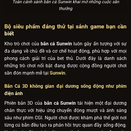
Toàn cảnh sảnh bắn cá Sunwin khai mở những cuộc săn
thưởng
Bộ siêu phẩm đáng thử tại sảnh game bạn cần
biết
Kho trò chơi của
bắn cá Sunwin
luôn gây ấn tượng với sự
đa dạng về chủ đề và cơ chế hoạt động, phù hợp với mọi
phong cách giải trí của bet thủ. Dưới đây là danh sách
những trò chơi nổi bật đang được cộng đồng người chơi
săn đón mạnh mẽ tại
Sunwin
.
Bắn Cá 3D không gian đại dương sống động như phim
điện ảnh
Phiên bản 3D của
bắn cá Sunwin
tái hiện một đại dương
chân thực với hiệu ứng chuyển động mượt và ánh sáng
sâu như phim CGI. Người chơi được khám phá thế giới nơi
từng cú bắn đều tạo ra phản hồi trực quan đầy sống động.