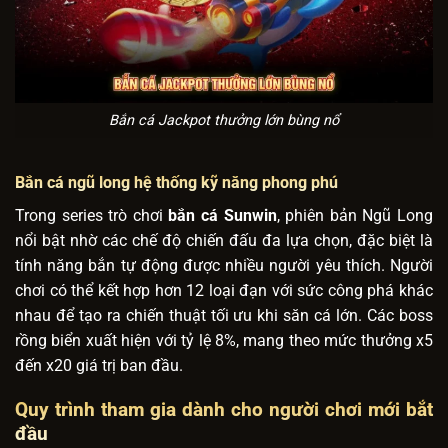
Bắn cá Jackpot thưởng lớn bùng nổ
Bắn cá ngũ long hệ thống kỹ năng phong phú
Trong series trò chơi
bắn cá Sunwin
, phiên bản Ngũ Long
nổi bật nhờ các chế độ chiến đấu đa lựa chọn, đặc biệt là
tính năng bắn tự động được nhiều người yêu thích. Người
chơi có thể kết hợp hơn 12 loại đạn với sức công phá khác
nhau để tạo ra chiến thuật tối ưu khi săn cá lớn. Các boss
rồng biển xuất hiện với tỷ lệ 8%, mang theo mức thưởng x5
đến x20 giá trị ban đầu.
Quy trình tham gia dành cho người chơi mới bắt
đầu