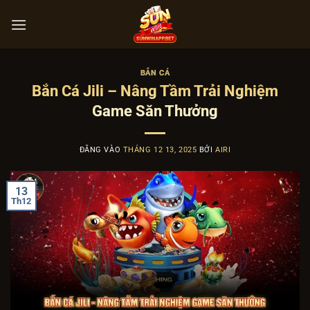
Bỏ
qua
nội
dung
BẮN CÁ
Bắn Cá Jili – Nâng Tầm Trải Nghiệm
Game Săn Thưởng
ĐĂNG VÀO
THÁNG 12 13, 2025
BỞI
AIRI
13
Th12