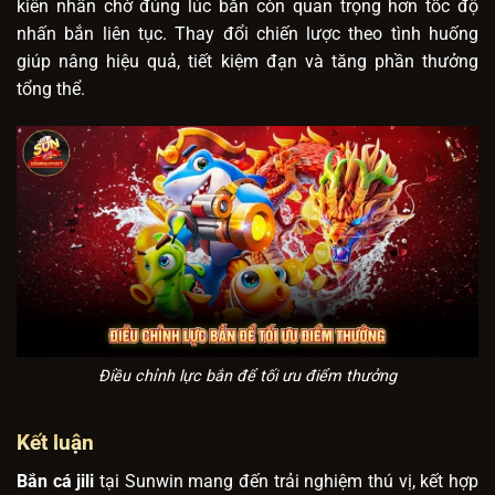
kiên nhẫn chờ đúng lúc bắn còn quan trọng hơn tốc độ
nhấn bắn liên tục. Thay đổi chiến lược theo tình huống
giúp nâng hiệu quả, tiết kiệm đạn và tăng phần thưởng
tổng thể.
Điều chỉnh lực bắn để tối ưu điểm thưởng
Kết luận
Bắn cá jili
tại Sunwin mang đến trải nghiệm thú vị, kết hợp